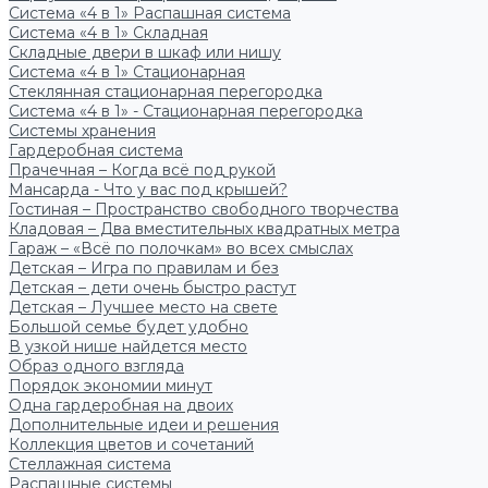
Система «4 в 1» Распашная система
Система «4 в 1» Складная
Складные двери в шкаф или нишу
Система «4 в 1» Стационарная
Стеклянная стационарная перегородка
Система «4 в 1» - Стационарная перегородка
Системы хранения
Гардеробная система
Прачечная – Когда всё под рукой
Мансарда - Что у вас под крышей?
Гостиная – Пространство свободного творчества
Кладовая – Два вместительных квадратных метра
Гараж – «Всё по полочкам» во всех смыслах
Детская – Игра по правилам и без
Детская – дети очень быстро растут
Детская – Лучшее место на свете
Большой семье будет удобно
В узкой нише найдется место
Образ одного взгляда
Порядок экономии минут
Одна гардеробная на двоих
Дополнительные идеи и решения
Коллекция цветов и сочетаний
Стеллажная система
Распашные системы