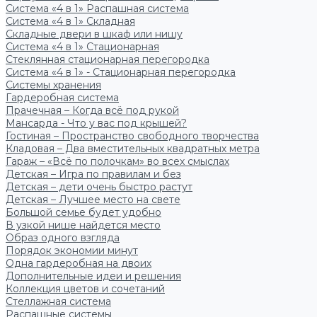
Система «4 в 1» Распашная система
Система «4 в 1» Складная
Складные двери в шкаф или нишу
Система «4 в 1» Стационарная
Стеклянная стационарная перегородка
Система «4 в 1» - Стационарная перегородка
Системы хранения
Гардеробная система
Прачечная – Когда всё под рукой
Мансарда - Что у вас под крышей?
Гостиная – Пространство свободного творчества
Кладовая – Два вместительных квадратных метра
Гараж – «Всё по полочкам» во всех смыслах
Детская – Игра по правилам и без
Детская – дети очень быстро растут
Детская – Лучшее место на свете
Большой семье будет удобно
В узкой нише найдется место
Образ одного взгляда
Порядок экономии минут
Одна гардеробная на двоих
Дополнительные идеи и решения
Коллекция цветов и сочетаний
Стеллажная система
Распашные системы