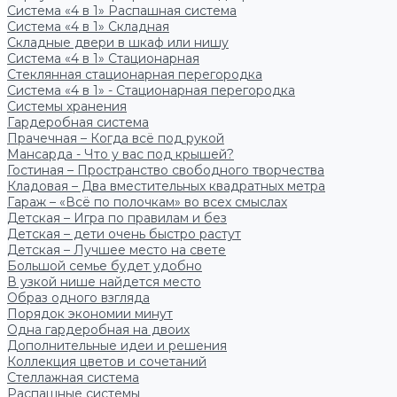
Система «4 в 1» Распашная система
Система «4 в 1» Складная
Складные двери в шкаф или нишу
Система «4 в 1» Стационарная
Стеклянная стационарная перегородка
Система «4 в 1» - Стационарная перегородка
Системы хранения
Гардеробная система
Прачечная – Когда всё под рукой
Мансарда - Что у вас под крышей?
Гостиная – Пространство свободного творчества
Кладовая – Два вместительных квадратных метра
Гараж – «Всё по полочкам» во всех смыслах
Детская – Игра по правилам и без
Детская – дети очень быстро растут
Детская – Лучшее место на свете
Большой семье будет удобно
В узкой нише найдется место
Образ одного взгляда
Порядок экономии минут
Одна гардеробная на двоих
Дополнительные идеи и решения
Коллекция цветов и сочетаний
Стеллажная система
Распашные системы