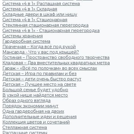
Система «4 в 1» Распашная система
Система «4 в 1» Складная
Складные двери в шкаф или нишу
Система «4 в 1» Стационарная
Стеклянная стационарная перегородка
Система «4 в 1» - Стационарная перегородка
Системы хранения
Гардеробная система
Прачечная – Когда всё под рукой
Мансарда - Что у вас под крышей?
Гостиная – Пространство свободного творчества
Кладовая – Два вместительных квадратных метра
Гараж – «Всё по полочкам» во всех смыслах
Детская – Игра по правилам и без
Детская – дети очень быстро растут
Детская – Лучшее место на свете
Большой семье будет удобно
В узкой нише найдется место
Образ одного взгляда
Порядок экономии минут
Одна гардеробная на двоих
Дополнительные идеи и решения
Коллекция цветов и сочетаний
Стеллажная система
Распашные системы