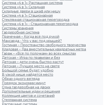
Система «4 в 1» Распашная система
Система «4 в 1» Складная
Складные двери в шкаф или нишу
Система «4 в 1» Стационарная
Стеклянная стационарная перегородка
Система «4 в 1» - Стационарная перегородка
Системы хранения
Гардеробная система
Прачечная – Когда всё под рукой
Мансарда - Что у вас под крышей?
Гостиная – Пространство свободного творчества
Кладовая – Два вместительных квадратных метра
Гараж – «Всё по полочкам» во всех смыслах
Детская – Игра по правилам и без
Детская – дети очень быстро растут
Детская – Лучшее место на свете
Большой семье будет удобно
В узкой нише найдется место
Образ одного взгляда
Порядок экономии минут
Одна гардеробная на двоих
Дополнительные идеи и решения
Коллекция цветов и сочетаний
Стеллажная система
Распашные системы