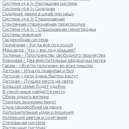
Система «4 в 1» Распашная система
Система «4 в 1» Складная
Складные двери в шкаф или нишу
Система «4 в 1» Стационарная
Стеклянная стационарная перегородка
Система «4 в 1» - Стационарная перегородка
Системы хранения
Гардеробная система
Прачечная – Когда всё под рукой
Мансарда - Что у вас под крышей?
Гостиная – Пространство свободного творчества
Кладовая – Два вместительных квадратных метра
Гараж – «Всё по полочкам» во всех смыслах
Детская – Игра по правилам и без
Детская – дети очень быстро растут
Детская – Лучшее место на свете
Большой семье будет удобно
В узкой нише найдется место
Образ одного взгляда
Порядок экономии минут
Одна гардеробная на двоих
Дополнительные идеи и решения
Коллекция цветов и сочетаний
Стеллажная система
Распашные системы