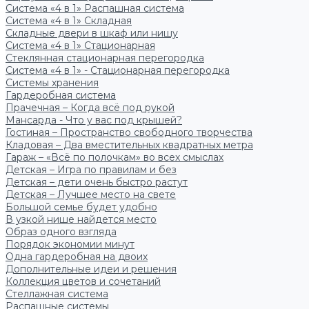
Система «4 в 1» Распашная система
Система «4 в 1» Складная
Складные двери в шкаф или нишу
Система «4 в 1» Стационарная
Стеклянная стационарная перегородка
Система «4 в 1» - Стационарная перегородка
Системы хранения
Гардеробная система
Прачечная – Когда всё под рукой
Мансарда - Что у вас под крышей?
Гостиная – Пространство свободного творчества
Кладовая – Два вместительных квадратных метра
Гараж – «Всё по полочкам» во всех смыслах
Детская – Игра по правилам и без
Детская – дети очень быстро растут
Детская – Лучшее место на свете
Большой семье будет удобно
В узкой нише найдется место
Образ одного взгляда
Порядок экономии минут
Одна гардеробная на двоих
Дополнительные идеи и решения
Коллекция цветов и сочетаний
Стеллажная система
Распашные системы