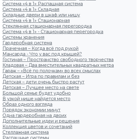
Система «4 в 1» Распашная система
Система «4 в 1» Складная
Складные двери в шкаф или нишу
Система «4 в 1» Стационарная
Стеклянная стационарная перегородка
Система «4 в 1» - Стационарная перегородка
Системы хранения
Гардеробная система
Прачечная – Когда всё под рукой
Мансарда - Что у вас под крышей?
Гостиная – Пространство свободного творчества
Кладовая – Два вместительных квадратных метра
Гараж – «Всё по полочкам» во всех смыслах
Детская – Игра по правилам и без
Детская – дети очень быстро растут
Детская – Лучшее место на свете
Большой семье будет удобно
В узкой нише найдется место
Образ одного взгляда
Порядок экономии минут
Одна гардеробная на двоих
Дополнительные идеи и решения
Коллекция цветов и сочетаний
Стеллажная система
Распашные системы